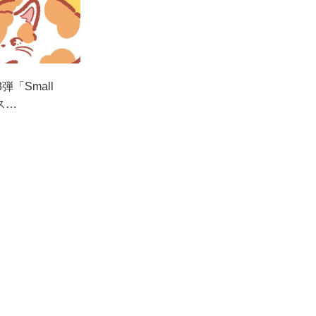
「Small
ス…